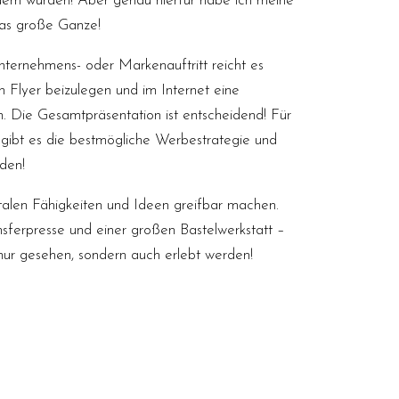
ern würden! Aber genau hierfür habe ich meine
das große Ganze!
ternehmens- oder Markenauftritt reicht es
n Flyer beizulegen und im Internet eine
en. Die Gesamtpräsentation ist entscheidend! Für
 gibt es die bestmögliche Werbestrategie und
nden!
talen Fähigkeiten und Ideen greifbar machen.
nsferpresse und einer großen Bastelwerkstatt –
nur gesehen, sondern auch erlebt werden!